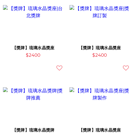
【獎牌】琉璃水晶獎座
【獎牌】琉璃水晶獎座
$2400
$2400
【獎牌】琉璃水晶獎牌
【獎牌】琉璃水晶獎座