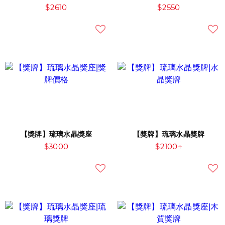
$2610
$2550
【獎牌】琉璃水晶獎座
【獎牌】琉璃水晶獎牌
$3000
$2100↑