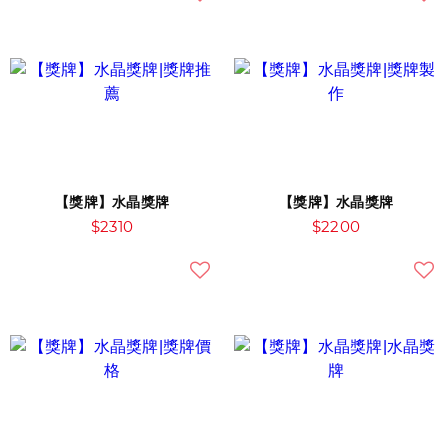
【獎牌】水晶獎牌
【獎牌】水晶獎牌
$2310
$2200