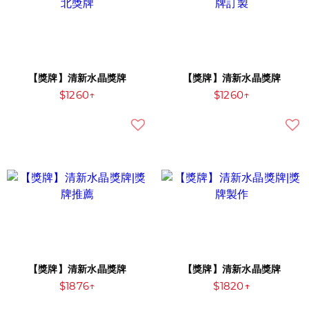
【獎牌】清新水晶獎牌
【獎牌】清新水晶獎牌
$1260↑
$1260↑
【獎牌】清新水晶獎牌
【獎牌】清新水晶獎牌
$1876↑
$1820↑