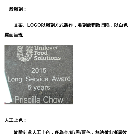
一般雕刻：
　　文案、LOGO以雕刻方式製作，雕刻處稍微凹陷，以白色
霧面呈現
人工上色：
　　於雕刻處人工上色，多為金/紅/黑/藍色，無法做出漸層效