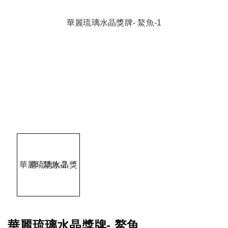
華麗琉璃水晶獎牌- 鰲魚