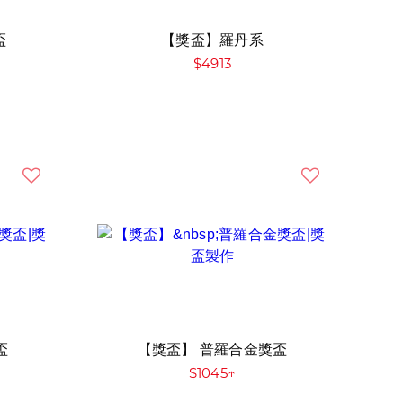
盃
【獎盃】羅丹系
$4913
盃
【獎盃】 普羅合金獎盃
$1045↑