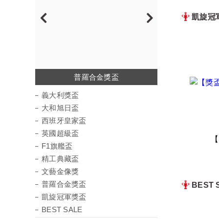
凱旋冠
西班牙皇家盃
普羅合金獎盃
凱旋冠軍獎盃
義大利獎盃
大和旭日盃
英國超級盃
精工典藏盃
文藝金像獎
F1旗艦盃
義大利獎盃
大和旭日盃
西班牙皇家盃
英國超級盃
【
F1旗艦盃
精工典藏盃
文藝金像獎
普羅合金獎盃
BEST 
凱旋冠軍獎盃
BEST SALE