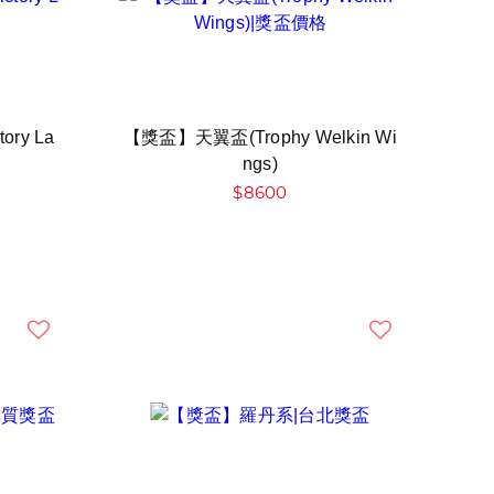
ory La
【獎盃】天翼盃(Trophy Welkin Wi
ngs)
$8600