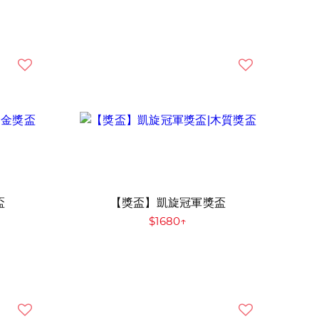
盃
【獎盃】凱旋冠軍獎盃
$1680↑