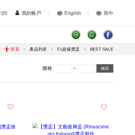
單
(0)
我的帳戶
English
简中
首頁
產品列表
F1超級獎盃
BEST SALE
~
價格
確認