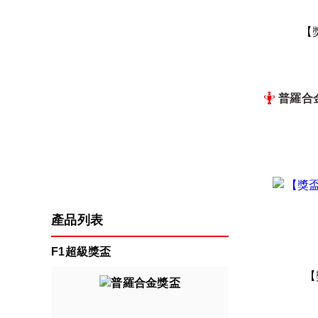
【
普羅合
產品列表
F1超級獎盃
【