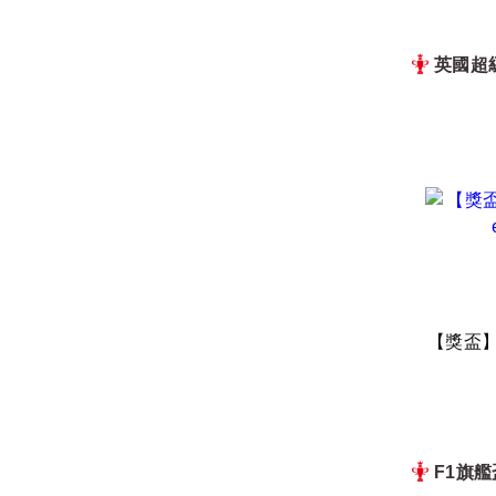
英國超
【獎盃】世
F1旗