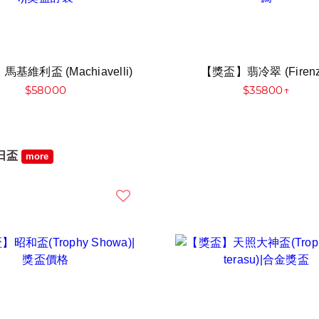
基維利盃 (Machiavelli)
【獎盃】翡冷翠 (Firenz
$58000
$35800↑
日盃
more