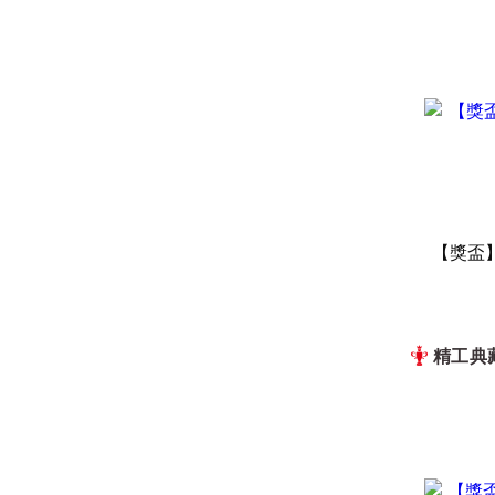
【獎盃】君
精工典