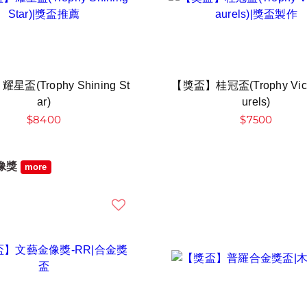
盃(Trophy Shining St
【獎盃】桂冠盃(Trophy Vict
ar)
urels)
$8400
$7500
像獎
more