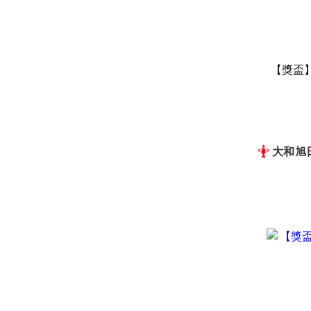
【獎盃】馬
大和旭