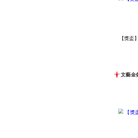
【獎盃】耀星
文藝金