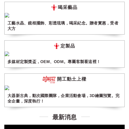
喝采藝品
工藝水晶、鏡框擺飾、彩透琉璃，喝采紀念。贈者實惠，受者
大方
定製品
多媒材定製獎盃，OEM、ODM。專屬客製看這裡！
開工動土上樑
大器新古典，動次國際團隊，企業活動會場，3D繪圖預覽。完
全企畫，深度執行！
最新消息