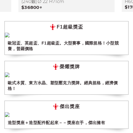
(240銀)Ø 22 H71cm
H6
$1
$36800↑
F1超級獎盃
歐冠盃、英超盃、F1超級盃。大型賽事，國際規格！小型競
賽，普羅價格
榮耀獎牌
歐式木質、東方水晶、塑型壓克力獎牌。經典規格，經濟價
格！
傑出獎座
造型獎座＋造型配件配起來－－獎座在手，傑出擁有