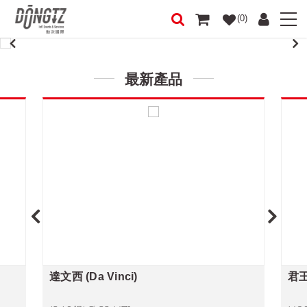
(0)
最新產品
達文西 (Da Vinci)
君王