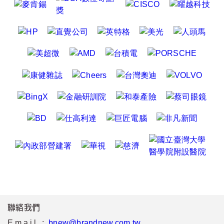
聯絡我們
Email :
bnew@brandnew.com.tw