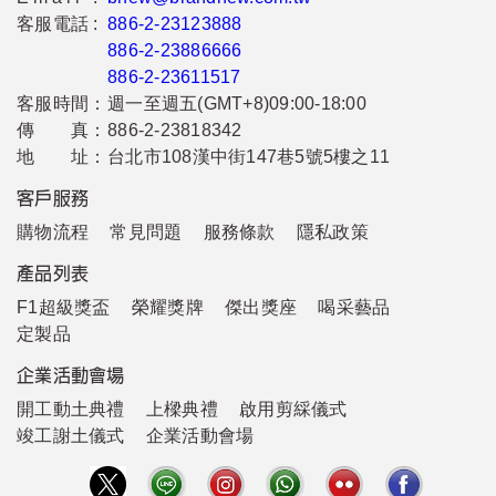
客服電話 :
886-2-23123888
886-2-23886666
886-2-23611517
客服時間：
週一至週五(GMT+8)09:00-18:00
傳 真：
886-2-23818342
地 址：
台北市108漢中街147巷5號5樓之11
客戶服務
購物流程
常見問題
服務條款
隱私政策
產品列表
F1超級獎盃
榮耀獎牌
傑出獎座
喝采藝品
定製品
企業活動會場
開工動土典禮
上樑典禮
啟用剪綵儀式
竣工謝土儀式
企業活動會場