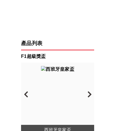
產品列表
F1超級獎盃
西班牙皇家盃
普羅合金獎盃
凱旋冠軍獎盃
義大利獎盃
大和旭日盃
英國超級盃
精工典藏盃
文藝金像獎
F1旗艦盃