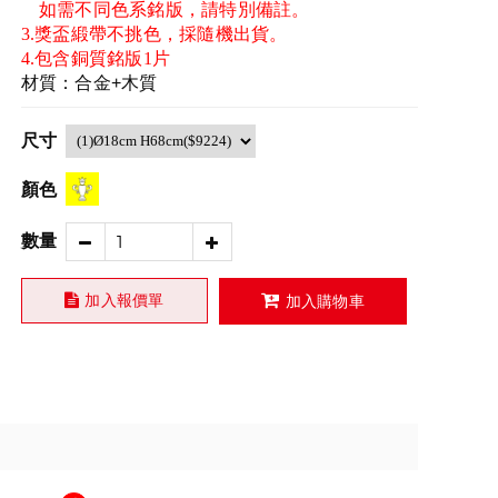
如需不同色系銘版，請特別備註。
3.獎盃緞帶不挑色，採隨機出貨。
4.包含銅質銘版1片
材質：合金+木質
尺寸
顏色
數量
加入報價單
加入購物車