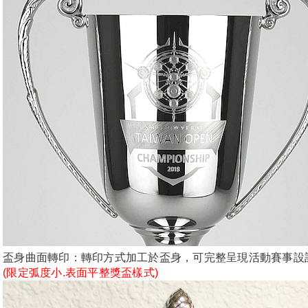
盃身曲面轉印：轉印方式加工於盃身，可完整呈現活動賽事設
(限定弧度小.表面平整獎盃樣式)