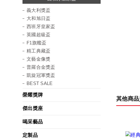
義大利獎盃
大和旭日盃
西班牙皇家盃
英國超級盃
F1旗艦盃
精工典藏盃
文藝金像獎
普羅合金獎盃
凱旋冠軍獎盃
BEST SALE
榮耀獎牌
其他商品
傑出獎座
喝采藝品
定製品