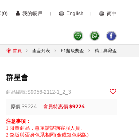
單
(0)
我的帳戶
English
简中
首頁
產品列表
F1超級獎盃
精工典藏盃
群星會
商品編號:S9056-2112-1_2_3
$9224
$9224
原價
會員特惠價
注意事項：
1.限量商品，急單請諮詢客服人員。
2.銘版與盃身色系相同(金或銀色銘版)