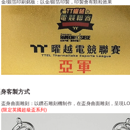
金/銀箔印刷銘板：以金/銀箔印製，印製會有顆粒效果
盃身客製方式
盃身曲面雕刻：以鑽石雕刻機制作，在盃身曲面雕刻，呈現LO
(限定
英國超級盃系列
)