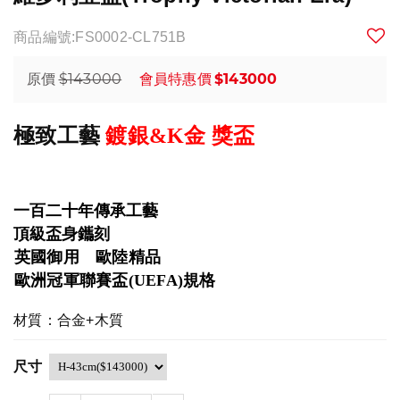
商品編號:FS0002-CL751B
$143000
$143000
原價
會員特惠價
極致工藝
鍍銀&K金 獎盃
一百二十年傳承工藝
頂級盃身鑴刻
英國御用 歐陸精品
歐洲冠軍聯賽盃
(UEFA)
規格
材質：合金+木質
尺寸