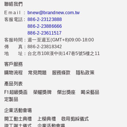
聯絡我們
Email :
bnew@brandnew.com.tw
客服電話 :
886-2-23123888
886-2-23886666
886-2-23611517
客服時間：
週一至週五(GMT+8)09:00-18:00
傳 真：
886-2-23818342
地 址：
台北市108漢中街147巷5號5樓之11
客戶服務
購物流程
常見問題
服務條款
隱私政策
產品列表
F1超級獎盃
榮耀獎牌
傑出獎座
喝采藝品
定製品
企業活動會場
開工動土典禮
上樑典禮
啟用剪綵儀式
竣工謝土儀式
企業活動會場