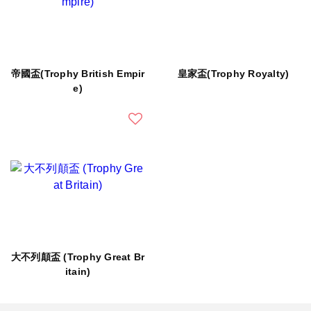
帝國盃(Trophy British Empir
皇家盃(Trophy Royalty)
e)
大不列顛盃 (Trophy Great Br
itain)