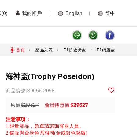
單
(0)
我的帳戶
English
简中
首頁
產品列表
F1超級獎盃
F1旗艦盃
海神盃(Trophy Poseidon)
商品編號:S9056-2058
$29327
$29327
原價
會員特惠價
注意事項：
1.限量商品，急單請諮詢客服人員。
2.銘版與盃身色系相同(金或銀色銘版)