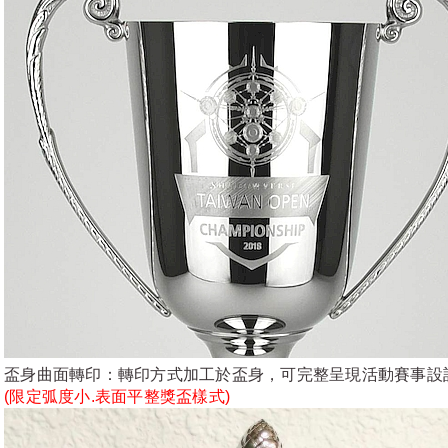
盃身曲面轉印：轉印方式加工於盃身，可完整呈現活動賽事設
(限定弧度小.表面平整獎盃樣式)