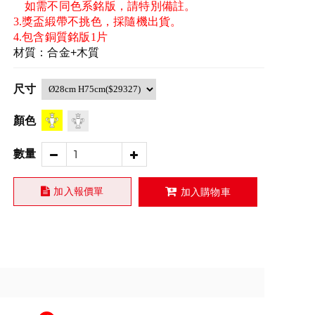
如需不同色系銘版，請特別備註。
3.獎盃緞帶不挑色，採隨機出貨。
4.包含銅質銘版1片
材質：合金+木質
尺寸
顏色
數量
加入報價單
加入購物車