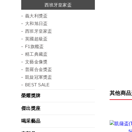
西班牙皇家盃
普羅合金獎盃
凱旋冠軍獎盃
義大利獎盃
大和旭日盃
英國超級盃
精工典藏盃
文藝金像獎
F1旗艦盃
義大利獎盃
大和旭日盃
西班牙皇家盃
英國超級盃
F1旗艦盃
精工典藏盃
文藝金像獎
普羅合金獎盃
凱旋冠軍獎盃
BEST SALE
其他商品
榮耀獎牌
傑出獎座
喝采藝品