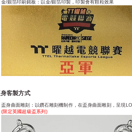
金/銀箔印刷銘板：以金/銀箔印製，印製會有顆粒效果
盃身客製方式
盃身曲面雕刻：以鑽石雕刻機制作，在盃身曲面雕刻，呈現LO
(限定
英國超級盃系列
)