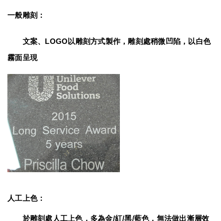
一般雕刻：
　　文案、LOGO以雕刻方式製作，雕刻處稍微凹陷，以白色
霧面呈現
人工上色：
　　於雕刻處人工上色，多為金/紅/黑/藍色，無法做出漸層效