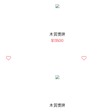
木質獎牌
$13500
木質獎牌