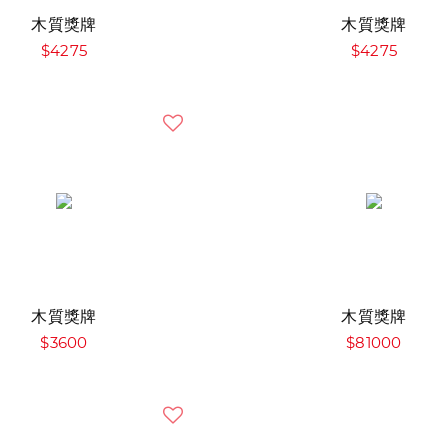
木質獎牌
木質獎牌
$4275
$4275
木質獎牌
木質獎牌
$3600
$81000