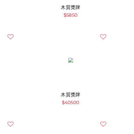
木質獎牌
$5850
木質獎牌
$40500