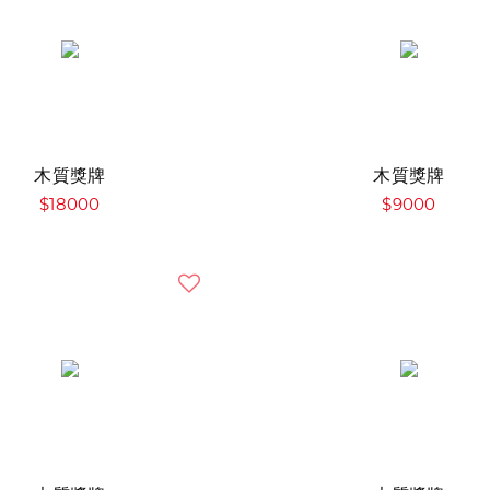
木質獎牌
木質獎牌
$18000
$9000