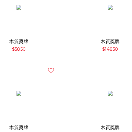
木質獎牌
木質獎牌
$5850
$14850
木質獎牌
木質獎牌