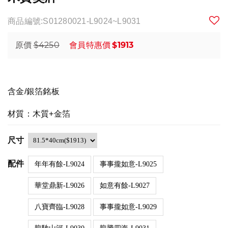
商品編號:S01280021-L9024~L9031
$4250
$1913
原價
會員特惠價
含金/銀箔銘板
材質：木質+金箔
尺寸
配件
年年有餘-L9024
事事攏如意-L9025
華堂鼎新-L9026
如意有餘-L9027
八寶齊臨-L9028
事事攏如意-L9029