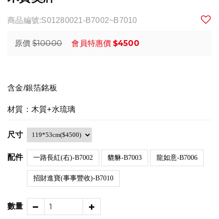
商品編號:S01280021-B7002~B7010
$10000
$4500
原價
會員特惠價
含金/銀箔銘板
材質：木質+水琉璃
尺寸
配件
一路長紅(右)-B7002
貔貅-B7003
龍如意-B7006
招財進寶(事事豐收)-B7010
數量