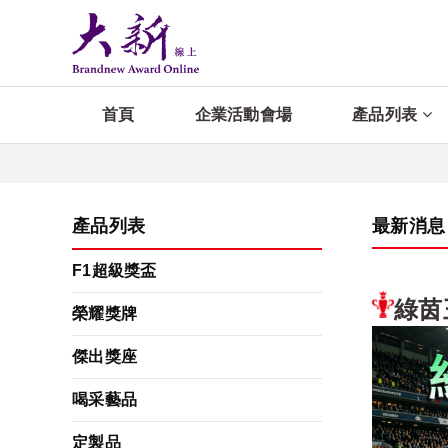
首頁
企業活動會場
產品列表
產品列表
最新消息
F1超級獎盃
綠茵
榮耀獎牌
傑出獎座
喝采藝品
定製品