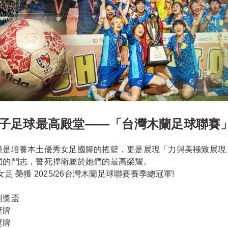
子足球最高殿堂——「台灣木蘭足球聯賽
僅是培養本土優秀女足國腳的搖籃，更是展現「力與美極致展現
屈的鬥志，誓死捍衛屬於她們的最高榮耀。
女足 榮獲 2025/26台灣木蘭足球聯賽賽季總冠軍!
利獎盃
獎牌
獎牌