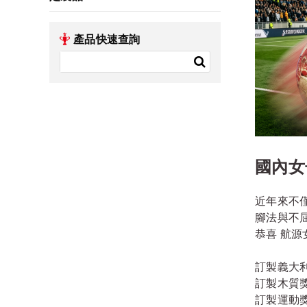
產品快速查詢
國內女
近年來不
腳法與不
恭喜 航源
訂製義大
訂製木質
訂製運動