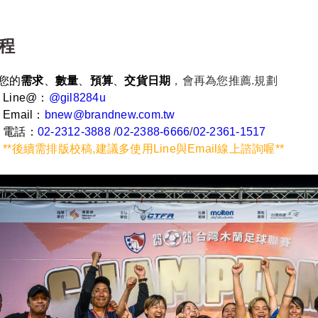
程
您的
需求
、
數量
、
預算
、
交貨日期
，會再為您推薦.規劃
Line@：
@gil8284u
Email：
bnew@brandnew.com.tw
電話：
02-2312-3888
/
02-2388-6666
/
02-2361-1517
**後續需排版校稿,建議多使用Line與Email線上諮詢喔**