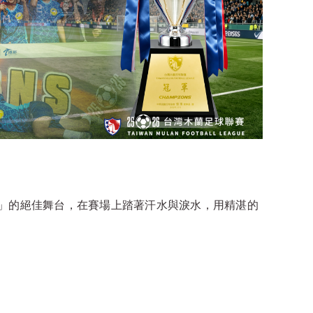
」
」的絕佳舞台，在賽場上踏著汗水與淚水，用精湛的