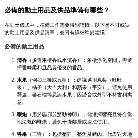
必備的動土用品及供品準備有哪些？
在動土儀式中，準備工作需要特別謹慎，以下是不可或缺
的動土用品及供品清單，並附有詳細準備建議：
必備的動土用品
清香
（多選用檀香或水沉香）：象徵淨化空間，需選
擇香味柔和且品質優良的香品。
水果
（例如三種或五種）：建議選用鳳梨（旺旺
來）、橘子（大吉大利）和蘋果（平安）。避免使用
釋迦、蕃石榴等忌諱水果，因諧音或外型不符吉利寓
意。
鞭炮
（用於驅邪並驚動神明）：需選擇響亮且符合當
地法規的鞭炮，避免干擾鄰居或違法使用。
牲果
（三牲）：包括整雞、整魚及豬肉。代表對天地