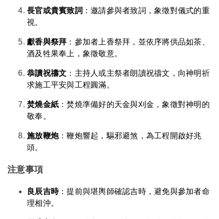
長官或貴賓致詞
：邀請參與者致詞，象徵對儀式的重
視。
獻香與祭拜
：參加者上香祭拜，並依序將供品如茶、
酒及牲果奉上，象徵敬意。
恭讀祝禱文
：主持人或主祭者朗讀祝禱文，向神明祈
求施工平安與工程圓滿。
焚燒金紙
：焚燒準備好的天金與刈金，象徵對神明的
敬奉。
施放鞭炮
：鞭炮響起，驅邪避煞，為工程開啟好兆
頭。
注意事項
良辰吉時
：提前與堪輿師確認吉時，避免與參加者命
理相沖。