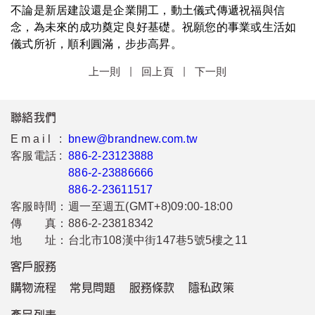
不論是新居建設還是企業開工，動土儀式傳遞祝福與信
念，為未來的成功奠定良好基礎。祝願您的事業或生活如
儀式所祈，順利圓滿，步步高昇。
|
|
上一則
回上頁
下一則
聯絡我們
Email :
bnew@brandnew.com.tw
客服電話 :
886-2-23123888
886-2-23886666
886-2-23611517
客服時間：
週一至週五(GMT+8)09:00-18:00
傳 真：
886-2-23818342
地 址：
台北市108漢中街147巷5號5樓之11
客戶服務
購物流程
常見問題
服務條款
隱私政策