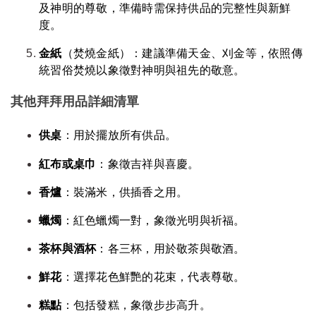
及神明的尊敬，準備時需保持供品的完整性與新鮮
度。
金紙
（焚燒金紙）：建議準備天金、刈金等，依照傳
統習俗焚燒以象徵對神明與祖先的敬意。
其他拜拜用品詳細清單
供桌
：用於擺放所有供品。
紅布或桌巾
：象徵吉祥與喜慶。
香爐
：裝滿米，供插香之用。
蠟燭
：紅色蠟燭一對，象徵光明與祈福。
茶杯與酒杯
：各三杯，用於敬茶與敬酒。
鮮花
：選擇花色鮮艷的花束，代表尊敬。
糕點
：包括發糕，象徵步步高升。