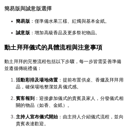
簡易版與誠意版選擇
簡易版
：僅準備水果三樣、紅燭與基本金紙。
誠意版
：增加高級香品及更多祭祀物品。
動土拜拜儀式的具體流程與注意事項
動土拜拜的完整流程包括以下步驟，每一步皆需妥善準備
並遵循傳統禮儀：
活動彩排及場地佈置
：提前布置供桌、香爐及拜拜用
品，確保場地整潔並具儀式感。
賓客報到
：迎接參加儀式的貴賓及家人，分發儀式相
關的物品（如香、金紙）。
主持人宣布儀式開始
：由主持人介紹儀式流程，並向
貴賓表達歡迎。