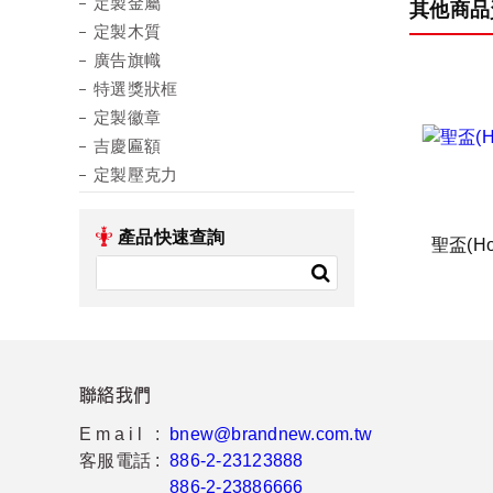
定製金屬
其他商品
定製木質
廣告旗幟
特選獎狀框
定製徽章
吉慶匾額
定製壓克力
產品快速查詢
聖盃(Hol
聯絡我們
Email :
bnew@brandnew.com.tw
客服電話 :
886-2-23123888
886-2-23886666