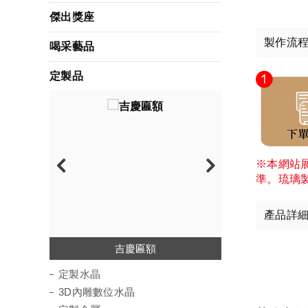
傑出獎座
製作流
喝采藝品
定製品
※本網站
準。琉璃
產品詳
3D內雕數位水晶
定製壓克力
定製水晶
吉慶匾額
定製水晶
3D內雕數位水晶