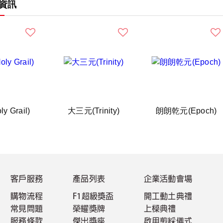
資訊
y Grail)
大三元(Trinity)
朗朗乾元(Epoch)
客戶服務
產品列表
企業活動會場
購物流程
F1超級獎盃
開工動土典禮
常見問題
榮耀獎牌
上樑典禮
服務條款
傑出獎座
啟用剪綵儀式