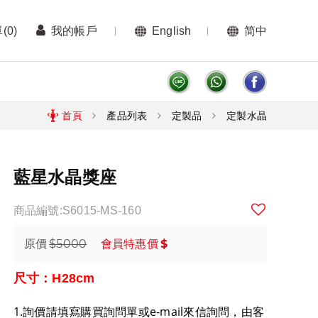
單
(0)
我的帳戶
English
简中
首頁
產品列表
定製品
定製水晶
藍星水晶獎座
商品編號:S6015-MS-160
$5000
$
原價
會員特惠價
尺寸：H28cm
1.詢價請填寫購買詢問單或e-mail來信詢問，由客