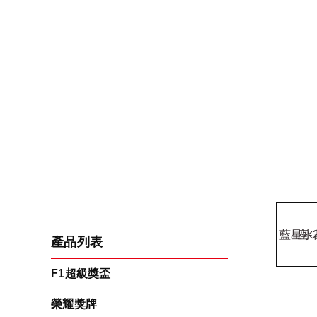
產品列表
F1超級獎盃
榮耀獎牌