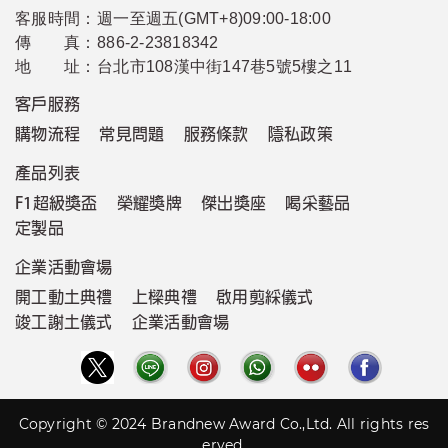
客服時間：
週一至週五(GMT+8)09:00-18:00
傳 真：
886-2-23818342
地 址：
台北市108漢中街147巷5號5樓之11
客戶服務
購物流程
常見問題
服務條款
隱私政策
產品列表
F1超級獎盃
榮耀獎牌
傑出獎座
喝采藝品
定製品
企業活動會場
開工動土典禮
上樑典禮
啟用剪綵儀式
竣工謝土儀式
企業活動會場
Copyright © 2024 Brandnew Award Co.,Ltd. All rights res
erved.