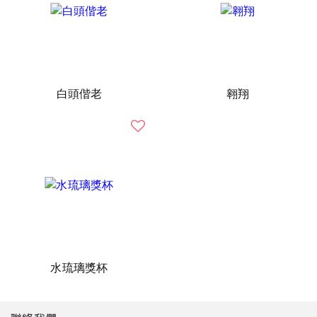
白頭偕老
翱翔
水琉璃獎杯