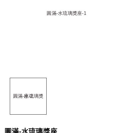
圓滿-水琉璃獎座