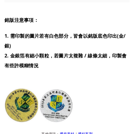
銘版注意事項：
1. 需印製的圖片若有白色部分，皆會以銘版底色印出(金/
銀)
2. 金銀箔有細小顆粒，若圖片太複雜 / 線條太細，印製會
有些許模糊情況
其他資訊：
獎座素材
｜
獎杯客製