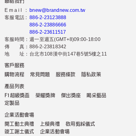
聯絡我們
Email :
bnew@brandnew.com.tw
客服電話 :
886-2-23123888
886-2-23886666
886-2-23611517
客服時間：
週一至週五(GMT+8)09:00-18:00
傳 真：
886-2-23818342
地 址：
台北市108漢中街147巷5號5樓之11
客戶服務
購物流程
常見問題
服務條款
隱私政策
產品列表
F1超級獎盃
榮耀獎牌
傑出獎座
喝采藝品
定製品
企業活動會場
開工動土典禮
上樑典禮
啟用剪綵儀式
竣工謝土儀式
企業活動會場