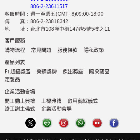
886-2-23611517
客服時間：
週一至週五(GMT+8)09:00-18:00
傳 真：
886-2-23818342
地 址：
台北市108漢中街147巷5號5樓之11
客戶服務
購物流程
常見問題
服務條款
隱私政策
產品列表
F1超級獎盃
榮耀獎牌
傑出獎座
喝采藝品
定製品
企業活動會場
開工動土典禮
上樑典禮
啟用剪綵儀式
竣工謝土儀式
企業活動會場