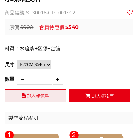
商品編號:S130018-CPL001~12
$900
$540
原價
會員特惠價
材質：水琉璃+塑膠+金箔
尺寸
數量
加入報價單
加入購物車
製作流程說明