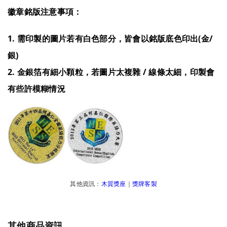
徽章銘版注意事項：
1. 需印製的圖片若有白色部分，皆會以銘版底色印出(金/
銀)
2. 金銀箔有細小顆粒，若圖片太複雜 / 線條太細，印製會
有些許模糊情況
其他資訊：
木質獎座
｜
獎牌客製
其他商品資訊