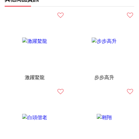
激躍鰲龍
步步高升