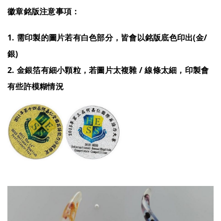
徽章銘版注意事項：
1. 需印製的圖片若有白色部分，皆會以銘版底色印出(金/
銀)
2. 金銀箔有細小顆粒，若圖片太複雜 / 線條太細，印製會
有些許模糊情況