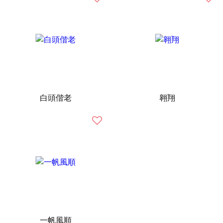
白頭偕老
翱翔
一帆風順