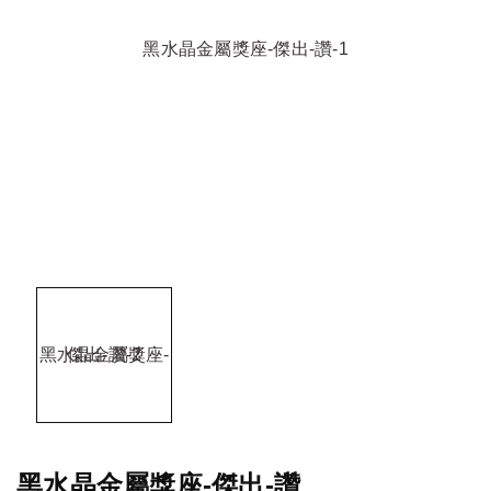
黑水晶金屬獎座-傑出-讚