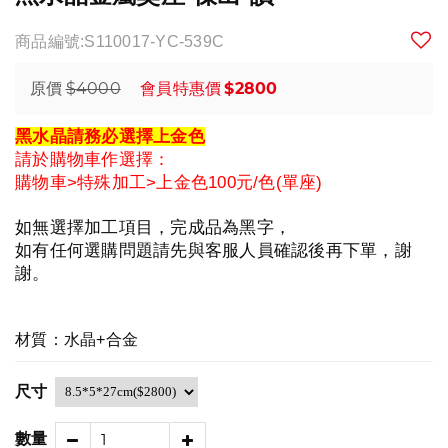
商品編號:S110017-YC-539C
$4000
$2800
原價
會員特惠價
黑水晶請務必選擇上金色
請於購物車作選擇：
購物車>特殊加工>上金色100元/色(單座)
如無選擇加工項目，完成品為黑字，
如有任何選購問題請先與客服人員確認後再下單，
謝
謝。
材質：水晶+合金
尺寸
數量