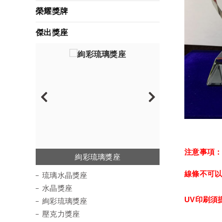
榮耀獎牌
傑出獎座
注意事項
琉璃水晶獎座
絢彩琉璃獎座
金屬水晶獎座
彩虹琉璃獎座
環保材質獎座
壓克力獎座
水晶獎座
木質獎座
波麗獎座
線條不可
琉璃水晶獎座
水晶獎座
UV印刷須
絢彩琉璃獎座
壓克力獎座