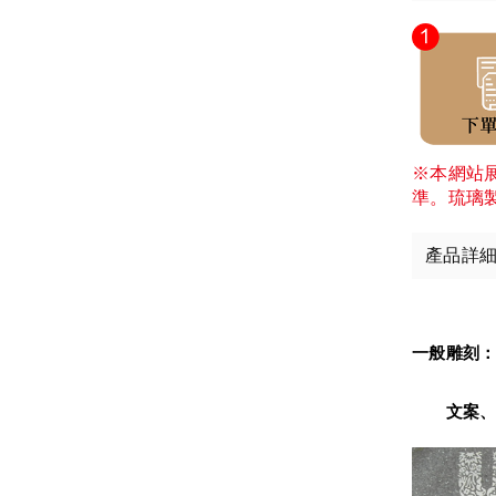
※本網站
準。琉璃
產品詳
一般雕刻
　　文案、