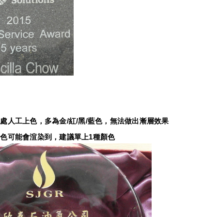
：
處人工上色，多為金/紅/黑/藍色，無法做出漸層效果
色可能會渲染到，建議單上1種顏色