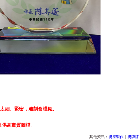
：
以太細、緊密，雕刻會模糊。
提供高畫質圖檔。
其他資訊：
獎座製作
｜
獎牌訂