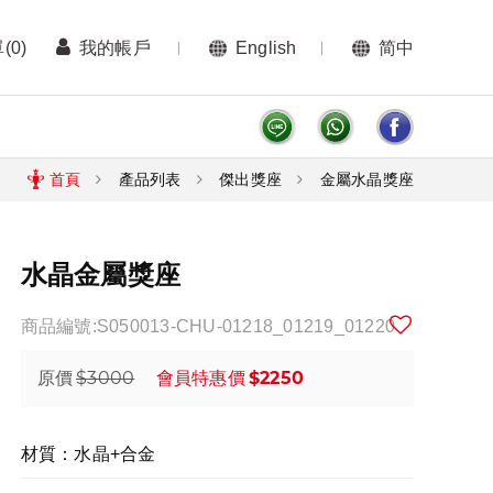
單
(0)
我的帳戶
English
简中
首頁
產品列表
傑出獎座
金屬水晶獎座
水晶金屬獎座
商品編號:S050013-CHU-01218_01219_01220
$3000
$2250
原價
會員特惠價
材質：水晶+合金