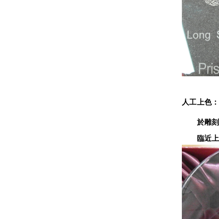
人工上色
　　於雕刻
　　臨近上