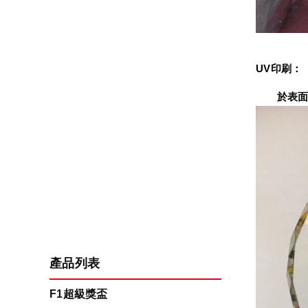
UV印刷：
　　於表面
產品列表
F1超級獎盃