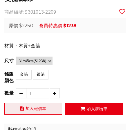
商品編號:S301013-2209
$2250
$1238
原價
會員特惠價
材質：木質+金箔
尺寸
銘版
金箔
銀箔
顏色
數量
加入報價單
加入購物車
製作流程說明