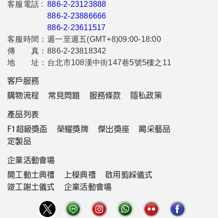
客服電話 :
886-2-23123888
886-2-23886666
886-2-23611517
客服時間：
週一至週五(GMT+8)09:00-18:00
傳 真：
886-2-23818342
地 址：
台北市108漢中街147巷5號5樓之11
客戶服務
購物流程
常見問題
服務條款
隱私政策
產品列表
F1超級獎盃
榮耀獎牌
傑出獎座
喝采藝品
定製品
企業活動會場
開工動土典禮
上樑典禮
啟用剪綵儀式
竣工謝土儀式
企業活動會場