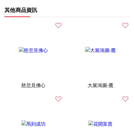
其他商品資訊
慈悲見佛心
大展鴻圖-鷹