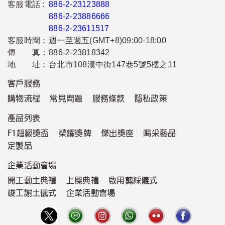
客服電話 :
886-2-23123888
886-2-23886666
886-2-23611517
客服時間：
週一至週五(GMT+8)09:00-18:00
傳 真：
886-2-23818342
地 址：
台北市108漢中街147巷5號5樓之11
客戶服務
購物流程
常見問題
服務條款
隱私政策
產品列表
F1超級獎盃
榮耀獎牌
傑出獎座
喝采藝品
定製品
企業活動會場
開工動土典禮
上樑典禮
啟用剪綵儀式
竣工謝土儀式
企業活動會場