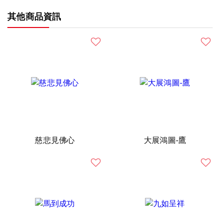
其他商品資訊
慈悲見佛心
大展鴻圖-鷹