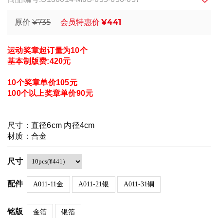
¥735
¥441
原价
会员特惠价
运动奖章起订量为10个
基本制版费:420元
10个
奖章单价105元
100个以上奖章单价90元
尺寸：直径6cm 内径4cm
材质：合金
尺寸
配件
A011-11金
A011-21银
A011-31铜
铭版
金箔
银箔