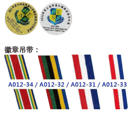
徽章吊带：