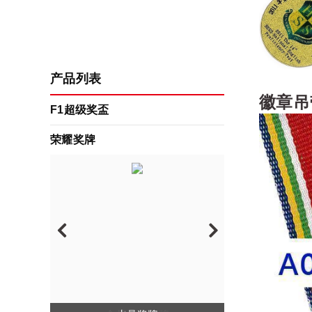
产品列表
徽章吊
F1超级奖盃
荣耀奖牌