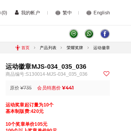
单
(0)
我的帐户
繁中
English
首页
产品列表
荣耀奖牌
运动徽章
运动徽章MJS-034_035_036
商品编号:S130014-MJS-034_035_036
¥735
¥441
原价
会员特惠价
运动奖章起订量为10个
基本制版费:420元
10个
奖章单价105元
100个以上奖章单价90元