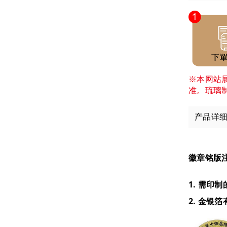
※本网站
准。琉璃
产品详
徽章铭版
1. 需印
2. 金银