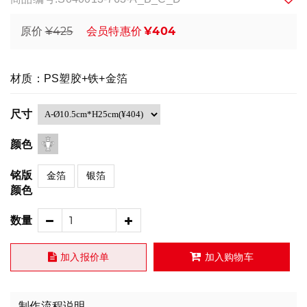
¥425
¥404
原价
会员特惠价
材质：PS塑胶+铁+金箔
尺寸
颜色
铭版
金箔
银箔
颜色
数量
加入报价单
加入购物车
制作流程说明