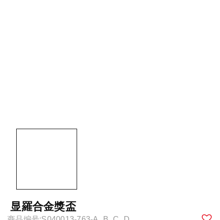
显羅合金獎盃
商品编号:S040013-763-A_B_C_D