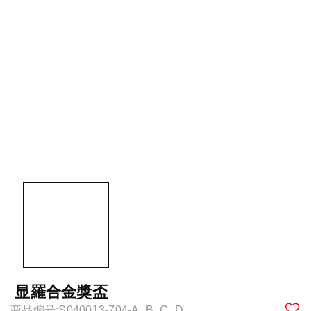
显羅合金獎盃
商品编号:S040013-704-A_B_C_D