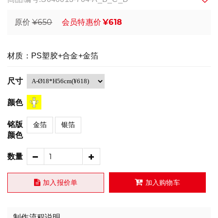
¥650
¥618
原价
会员特惠价
材质：PS塑胶+合金+金箔
尺寸
颜色
铭版
金箔
银箔
颜色
数量
加入报价单
加入购物车
制作流程说明