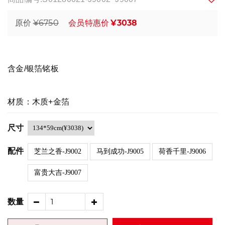
¥6750
¥3038
原价
会员特惠价
含金/银箔铭板
材质：木质+金箔
尺寸
配件
芝兰之香-J9002
马到成功-J9005
荷香千里-J9006
富贵大吉-J9007
数量