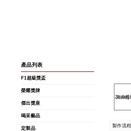
產品列表
F1超級獎盃
榮耀獎牌
傑出獎座
喝采藝品
製作流
定製品