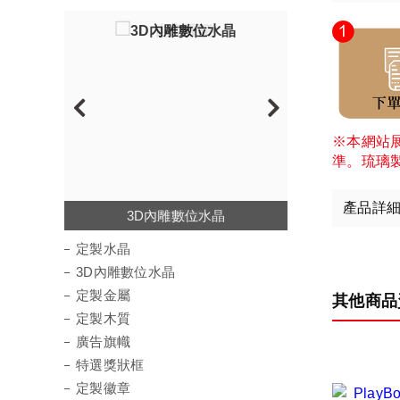
※本網站
準。琉璃
產品詳
3D內雕數位水晶
定製壓克力
定製水晶
吉慶匾額
定製水晶
3D內雕數位水晶
定製金屬
其他商品
定製木質
廣告旗幟
特選獎狀框
定製徽章