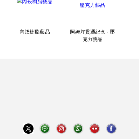
內崁樹脂藝品
阿姆坪貫通紀念 - 壓
克力藝品