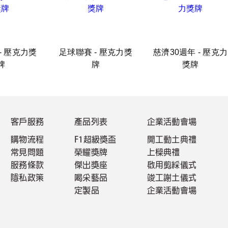
y - 壓克力獎
足球聯賽 - 壓克力獎
慈濟30週年 - 壓克力
牌
牌
獎牌
客戶服務
產品列表
企業活動會場
購物流程
F1超級獎盃
開工動土典禮
常見問題
榮耀獎牌
上樑典禮
服務條款
傑出獎座
啟用剪綵儀式
隱私政策
喝采藝品
竣工謝土儀式
定製品
企業活動會場