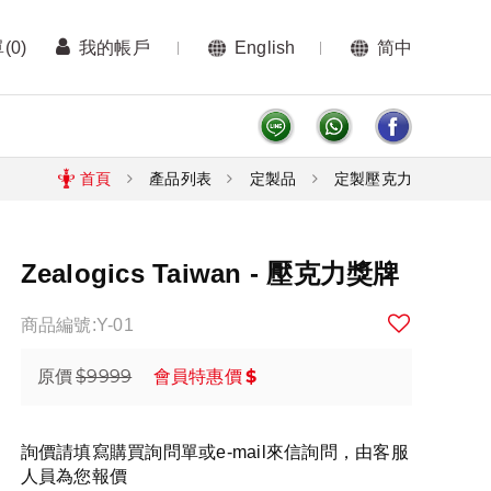
單
(0)
我的帳戶
English
简中
首頁
產品列表
定製品
定製壓克力
Zealogics Taiwan - 壓克力獎牌
商品編號:Y-01
$9999
$
原價
會員特惠價
詢價請填寫購買詢問單或e-mail來信詢問，由客服
人員為您報價