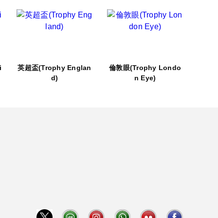
i
英超盃(Trophy Englan
倫敦眼(Trophy Londo
d)
n Eye)