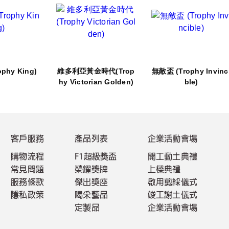
phy King)
維多利亞黃金時代(Trop
無敵盃 (Trophy Invinc
hy Victorian Golden)
ble)
客戶服務
產品列表
企業活動會場
購物流程
F1超級獎盃
開工動土典禮
常見問題
榮耀獎牌
上樑典禮
服務條款
傑出獎座
啟用剪綵儀式
隱私政策
喝采藝品
竣工謝土儀式
定製品
企業活動會場