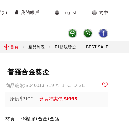
單
(0)
我的帳戶
English
简中
首頁
產品列表
F1超級獎盃
BEST SALE
普羅合金獎盃
商品編號:S040013-719-A_B_C_D-SE
$2100
$1995
原價
會員特惠價
材質：PS塑膠+合金+金箔