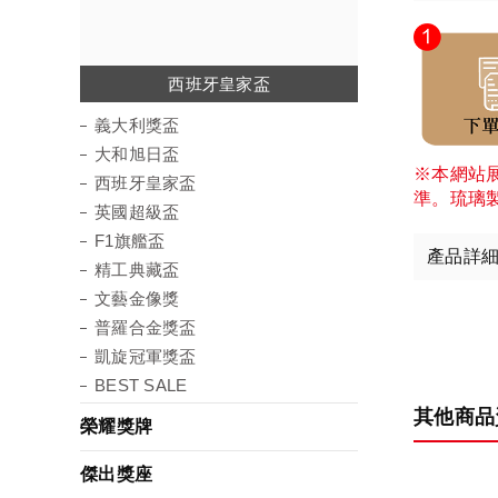
西班牙皇家盃
普羅合金獎盃
凱旋冠軍獎盃
義大利獎盃
大和旭日盃
英國超級盃
精工典藏盃
文藝金像獎
F1旗艦盃
義大利獎盃
大和旭日盃
※本網站
西班牙皇家盃
準。琉璃
英國超級盃
F1旗艦盃
產品詳
精工典藏盃
文藝金像獎
普羅合金獎盃
凱旋冠軍獎盃
BEST SALE
其他商品
榮耀獎牌
傑出獎座