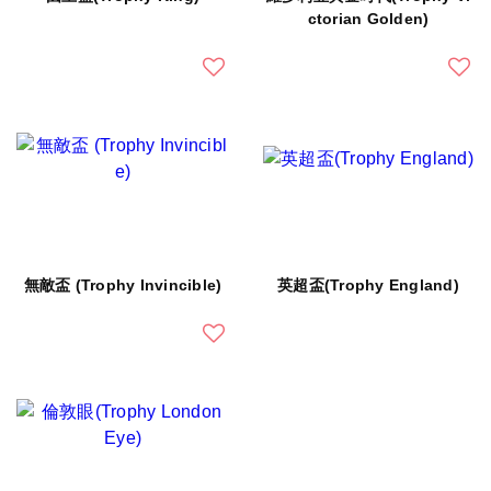
ctorian Golden)
無敵盃 (Trophy Invincible)
英超盃(Trophy England)