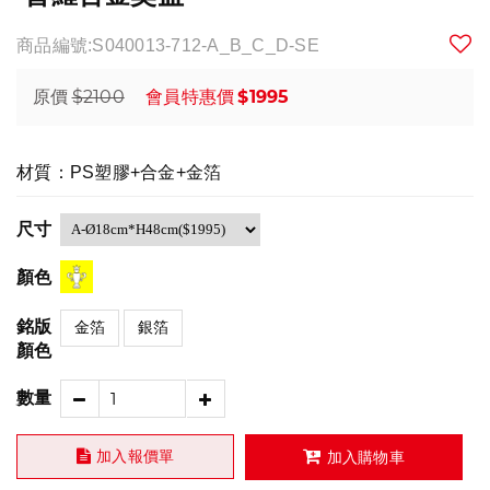
商品編號:S040013-712-A_B_C_D-SE
$2100
$1995
原價
會員特惠價
材質：PS塑膠+合金+金箔
尺寸
顏色
銘版
金箔
銀箔
顏色
數量
加入報價單
加入購物車