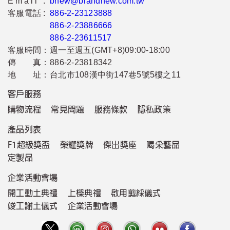
Email :
bnew@brandnew.com.tw
客服電話 :
886-2-23123888
886-2-23886666
886-2-23611517
客服時間：
週一至週五(GMT+8)09:00-18:00
傳 真：
886-2-23818342
地 址：
台北市108漢中街147巷5號5樓之11
客戶服務
購物流程
常見問題
服務條款
隱私政策
產品列表
F1超級獎盃
榮耀獎牌
傑出獎座
喝采藝品
定製品
企業活動會場
開工動土典禮
上樑典禮
啟用剪綵儀式
竣工謝土儀式
企業活動會場