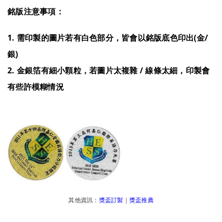
銘版注意事項：
1. 需印製的圖片若有白色部分，皆會以銘版底色印出(金/
銀)
2. 金銀箔有細小顆粒，若圖片太複雜 / 線條太細，印製會
有些許模糊情況
其他資訊：
獎盃訂製
｜
獎盃推薦