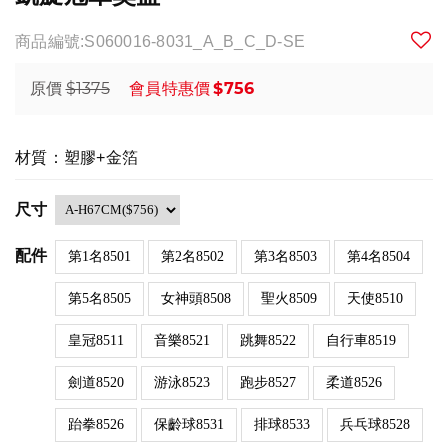
商品編號:S060016-8031_A_B_C_D-SE
$1375
$756
原價
會員特惠價
材質：塑膠+金箔
尺寸
配件
第1名8501
第2名8502
第3名8503
第4名8504
第5名8505
女神頭8508
聖火8509
天使8510
皇冠8511
音樂8521
跳舞8522
自行車8519
劍道8520
游泳8523
跑步8527
柔道8526
跆拳8526
保齡球8531
排球8533
兵乓球8528