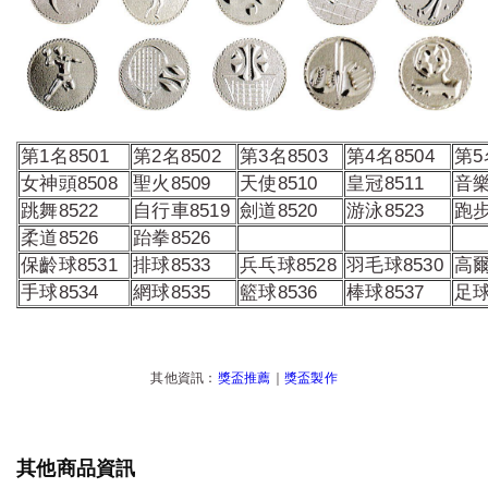
第1名8501
第2名8502
第3名8503
第4名8504
第5
女神頭8508
聖火8509
天使8510
皇冠8511
音樂
跳舞8522
自行車8519
劍道8520
游泳8523
跑步
柔道8526
跆拳8526
保齡球8531
排球8533
兵乓球8528
羽毛球8530
高爾
手球8534
網球8535
籃球8536
棒球8537
足球
其他資訊：
獎盃推薦
｜
獎盃製作
其他商品資訊