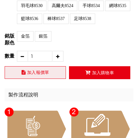
羽毛球8530
高爾夫8524
手球8534
網球8535
籃球8536
棒球8537
足球8538
銘版
金箔
銀箔
顏色
數量
加入報價單
加入購物車
製作流程說明