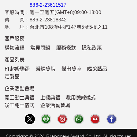
886-2-23611517
客服時間：
週一至週五(GMT+8)09:00-18:00
傳 真：
886-2-23818342
地 址：
台北市108漢中街147巷5號5樓之11
客戶服務
購物流程
常見問題
服務條款
隱私政策
產品列表
F1超級獎盃
榮耀獎牌
傑出獎座
喝采藝品
定製品
企業活動會場
開工動土典禮
上樑典禮
啟用剪綵儀式
竣工謝土儀式
企業活動會場
Copyright © 2024 Brandnew Award Co.,Ltd. All rights res