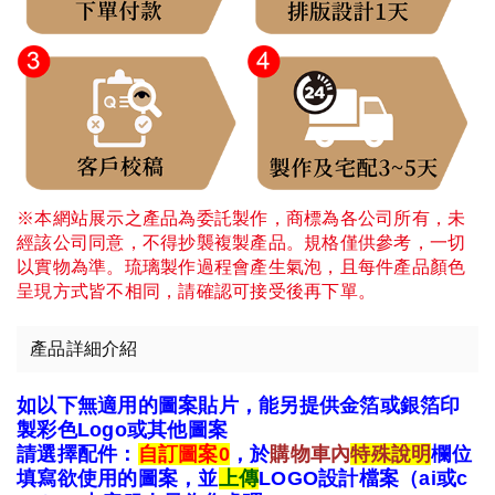
※本網站展示之產品為委託製作，商標為各公司所有，未
經該公司同意，不得抄襲複製產品。規格僅供參考，一切
以實物為準。琉璃製作過程會產生氣泡，且每件產品顏色
呈現方式皆不相同，請確認可接受後再下單。
產品詳細介紹
如以下無適用的圖案貼片，能另提供金箔或銀箔印
製彩色Logo或其他圖案
請選擇配件：
自訂圖案0
，於
購物車內
特殊說明
欄位
填寫欲使用的圖案，並
上傳
LOGO設計檔案（ai或c