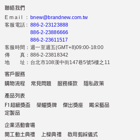
聯絡我們
Email :
bnew@brandnew.com.tw
客服電話 :
886-2-23123888
886-2-23886666
886-2-23611517
客服時間：
週一至週五(GMT+8)09:00-18:00
傳 真：
886-2-23818342
地 址：
台北市108漢中街147巷5號5樓之11
客戶服務
購物流程
常見問題
服務條款
隱私政策
產品列表
F1超級獎盃
榮耀獎牌
傑出獎座
喝采藝品
定製品
企業活動會場
開工動土典禮
上樑典禮
啟用剪綵儀式