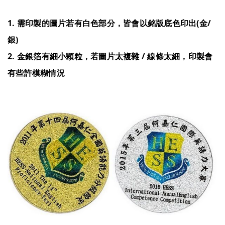
1. 需印製的圖片若有白色部分，皆會以銘版底色印出(金/
銀)
2. 金銀箔有細小顆粒，若圖片太複雜 / 線條太細，印製會
有些許模糊情況