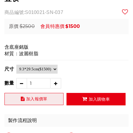
商品編號:S010021-SN-037
$2500
$1500
原價
會員特惠價
含底座銘版
材質：波麗樹脂
尺寸
數量
加入報價單
加入購物車
製作流程說明