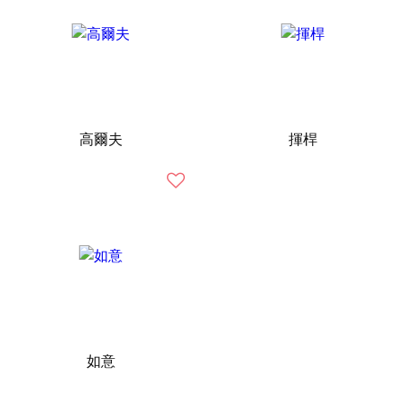
高爾夫
揮桿
如意