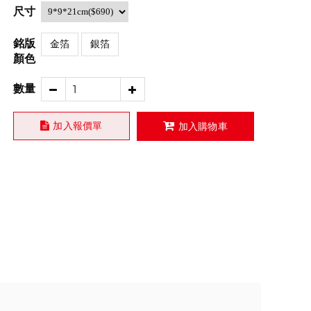
尺寸
銘版
金箔
銀箔
顏色
數量
加入報價單
加入購物車