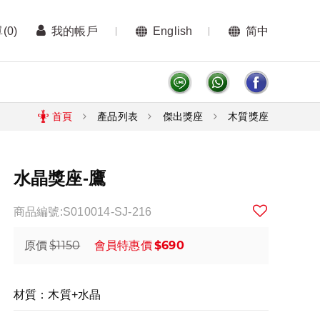
單
(0)
我的帳戶
English
简中
首頁
產品列表
傑出獎座
木質獎座
水晶獎座-鷹
商品編號:S010014-SJ-216
$1150
$690
原價
會員特惠價
材質：木質+水晶