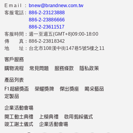
Email :
bnew@brandnew.com.tw
客服電話 :
886-2-23123888
886-2-23886666
886-2-23611517
客服時間：
週一至週五(GMT+8)09:00-18:00
傳 真：
886-2-23818342
地 址：
台北市108漢中街147巷5號5樓之11
客戶服務
購物流程
常見問題
服務條款
隱私政策
產品列表
F1超級獎盃
榮耀獎牌
傑出獎座
喝采藝品
定製品
企業活動會場
開工動土典禮
上樑典禮
啟用剪綵儀式
竣工謝土儀式
企業活動會場