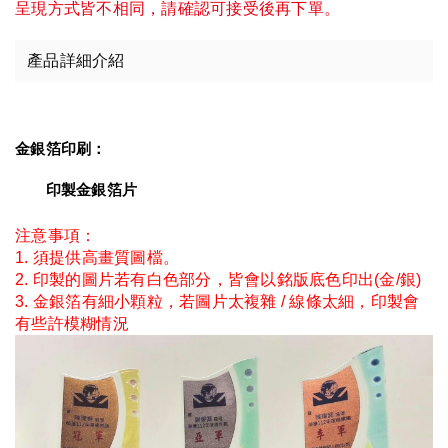
呈現方式皆不相同，請確認可接受後再下單。
產品詳細介紹
金銀箔印刷：
　　印製金銀箔片
注意事項：
1. 須提供高畫質圖檔。
2. 印製的圖片若有白色部分，皆會以銘版底色印出(金/銀)
3. 金銀箔有細小顆粒，若圖片太複雜 / 線條太細，印製會
有些許模糊情況