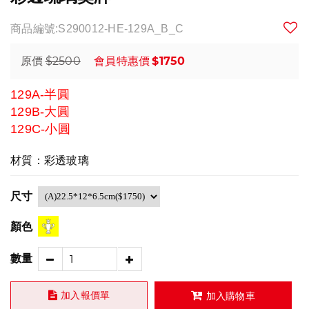
商品編號:S290012-HE-129A_B_C
$2500
$1750
原價
會員特惠價
129A-半圓
129B-大圓
129C-小圓
材質：彩透玻璃
尺寸
顏色
數量
加入報價單
加入購物車