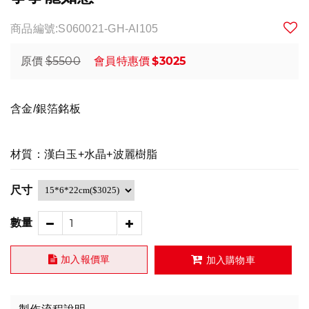
商品編號:S060021-GH-AI105
$5500
$3025
原價
會員特惠價
含金/銀箔銘板
材質：漢白玉+水晶+波麗樹脂
尺寸
數量
加入報價單
加入購物車