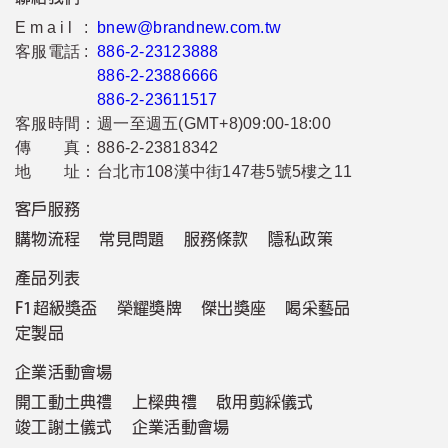
Email :
bnew@brandnew.com.tw
客服電話 :
886-2-23123888
886-2-23886666
886-2-23611517
客服時間：
週一至週五(GMT+8)09:00-18:00
傳 真：
886-2-23818342
地 址：
台北市108漢中街147巷5號5樓之11
客戶服務
購物流程
常見問題
服務條款
隱私政策
產品列表
F1超級獎盃
榮耀獎牌
傑出獎座
喝采藝品
定製品
企業活動會場
開工動土典禮
上樑典禮
啟用剪綵儀式
竣工謝土儀式
企業活動會場