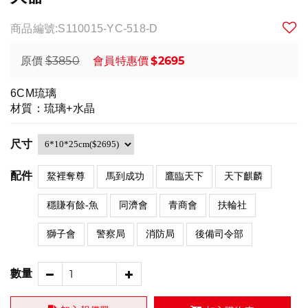
商品編號:S110015-YC-518-D
$3850
$2695
原價
會員特惠價
6CM琉璃
材質：琉璃+水晶
尺寸
配件
鰲裡奪尊
馬到成功
鷹臨天下
天下麒麟
穩賺有餘-魚
同濟會
青商會
扶輪社
獅子會
警察局
消防局
後備司令部
數量