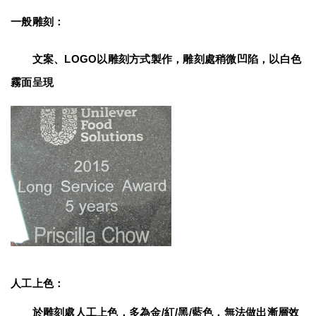
一般雕刻：
　　文案、LOGO以雕刻方式製作，雕刻處稍微凹陷，以白色
霧面呈現
人工上色：
　　於雕刻處人工上色，多為金/紅/黑/藍色，無法做出漸層效