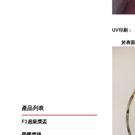
UV印刷：
　　於表面
產品列表
F1超級獎盃
榮耀獎牌