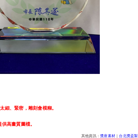
：
以太細、緊密，雕刻會模糊。
提供高畫質圖檔。
其他資訊：
獎座素材
｜
台北獎盃製