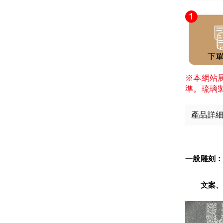
※本網站
準。琉璃
產品詳
一般雕刻
　　文案、