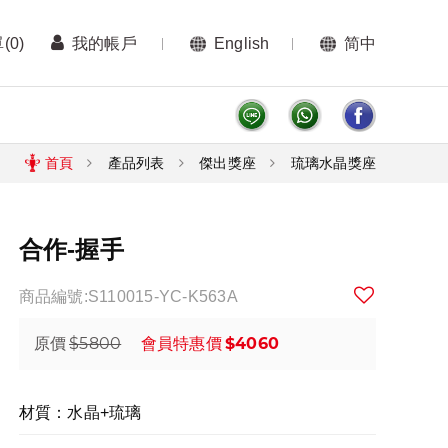
單
(0)
我的帳戶
English
简中
首頁
產品列表
傑出獎座
琉璃水晶獎座
合作-握手
商品編號:S110015-YC-K563A
$5800
$4060
原價
會員特惠價
材質：水晶+琉璃