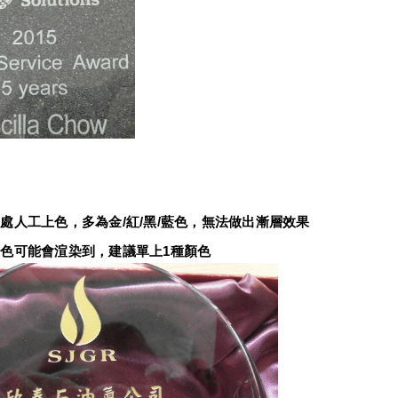
：
處人工上色，多為金/紅/黑/藍色，無法做出漸層效果
色可能會渲染到，建議單上1種顏色