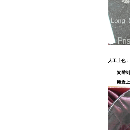
人工上色
　　於雕刻
　　臨近上