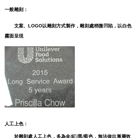
一般雕刻：
　　文案、LOGO以雕刻方式製作，雕刻處稍微凹陷，以白色
霧面呈現
人工上色：
　　於雕刻處人工上色，多為金/紅/黑/藍色，無法做出漸層效