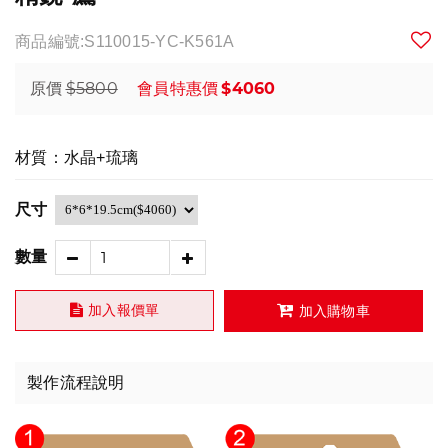
商品編號:S110015-YC-K561A
$5800
$4060
原價
會員特惠價
材質：水晶+琉璃
尺寸
數量
加入報價單
加入購物車
製作流程說明