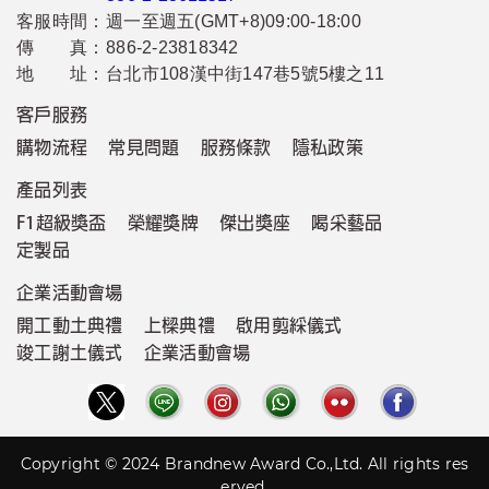
客服時間：
週一至週五(GMT+8)09:00-18:00
傳 真：
886-2-23818342
地 址：
台北市108漢中街147巷5號5樓之11
客戶服務
購物流程
常見問題
服務條款
隱私政策
產品列表
F1超級獎盃
榮耀獎牌
傑出獎座
喝采藝品
定製品
企業活動會場
開工動土典禮
上樑典禮
啟用剪綵儀式
竣工謝土儀式
企業活動會場
Copyright © 2024 Brandnew Award Co.,Ltd. All rights res
erved.