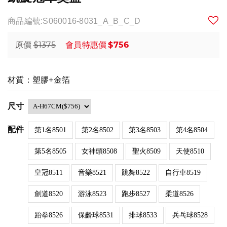
商品編號:S060016-8031_A_B_C_D
$1375
$756
原價
會員特惠價
材質：塑膠+金箔
尺寸
配件
第1名8501
第2名8502
第3名8503
第4名8504
第5名8505
女神頭8508
聖火8509
天使8510
皇冠8511
音樂8521
跳舞8522
自行車8519
劍道8520
游泳8523
跑步8527
柔道8526
跆拳8526
保齡球8531
排球8533
兵乓球8528