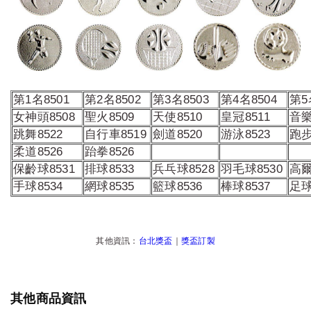
第1名8501
第2名8502
第3名8503
第4名8504
第5
女神頭8508
聖火8509
天使8510
皇冠8511
音樂
跳舞8522
自行車8519
劍道8520
游泳8523
跑步
柔道8526
跆拳8526
保齡球8531
排球8533
兵乓球8528
羽毛球8530
高爾
手球8534
網球8535
籃球8536
棒球8537
足球
其他資訊：
台北獎盃
｜
獎盃訂製
其他商品資訊