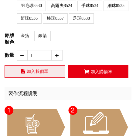
羽毛球8530
高爾夫8524
手球8534
網球8535
籃球8536
棒球8537
足球8538
銘版
金箔
銀箔
顏色
數量
加入報價單
加入購物車
製作流程說明