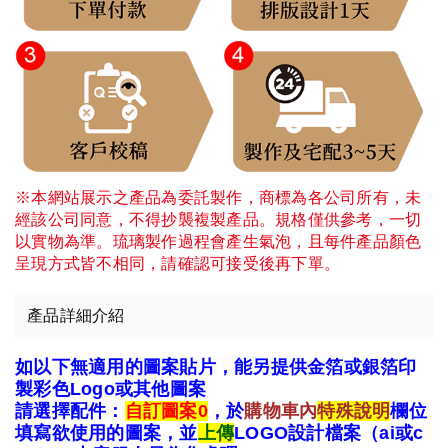
※本網站展示之產品為委託製作，商標為各公司所有，未
經該公司同意，不得抄襲複製產品。規格僅供參考，一切
以實物為準。琉璃製作過程會產生氣泡，且每件產品顏色
呈現方式皆不相同，請確認可接受後再下單。
產品詳細介紹
如以下無適用的圖案貼片，能另提供金箔或銀箔印
製彩色Logo或其他圖案
請選擇配件：
自訂圖案0
，於
購物車內
特殊說明
欄位
填寫欲使用的圖案，並
上傳
LOGO設計檔案（ai或c