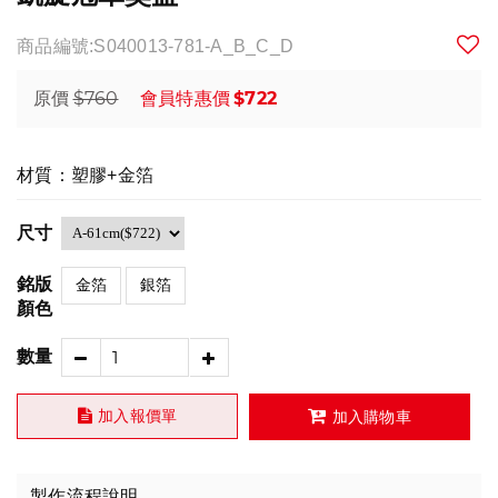
商品編號:S040013-781-A_B_C_D
$760
$722
原價
會員特惠價
材質：塑膠+金箔
尺寸
銘版
金箔
銀箔
顏色
數量
加入報價單
加入購物車
製作流程說明