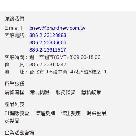
聯絡我們
Email :
bnew@brandnew.com.tw
客服電話 :
886-2-23123888
886-2-23886666
886-2-23611517
客服時間：
週一至週五(GMT+8)09:00-18:00
傳 真：
886-2-23818342
地 址：
台北市108漢中街147巷5號5樓之11
客戶服務
購物流程
常見問題
服務條款
隱私政策
產品列表
F1超級獎盃
榮耀獎牌
傑出獎座
喝采藝品
定製品
企業活動會場