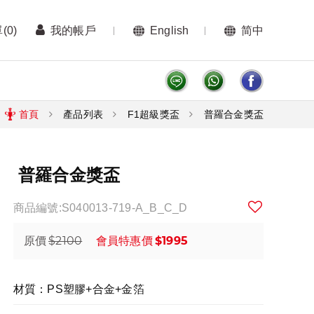
單
(0)
我的帳戶
English
简中
首頁
產品列表
F1超級獎盃
普羅合金獎盃
普羅合金獎盃
商品編號:S040013-719-A_B_C_D
$2100
$1995
原價
會員特惠價
材質：PS塑膠+合金+金箔