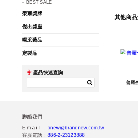
BEST SALE
榮耀獎牌
其他商品
傑出獎座
喝采藝品
定製品
產品快速查詢
普羅
聯絡我們
Email :
bnew@brandnew.com.tw
客服電話 :
886-2-23123888