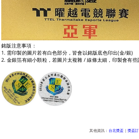
銘版注意事項：
1. 需印製的圖片若有白色部分，皆會以銘版底色印出(金/銀)
2. 金銀箔有細小顆粒，若圖片太複雜 / 線條太細，印製會有
其他資訊：
台北獎盃
｜
獎盃訂