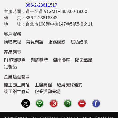
886-2-23611517
客服時間：
週一至週五(GMT+8)09:00-18:00
傳 真：
886-2-23818342
地 址：
台北市108漢中街147巷5號5樓之11
客戶服務
購物流程
常見問題
服務條款
隱私政策
產品列表
F1超級獎盃
榮耀獎牌
傑出獎座
喝采藝品
定製品
企業活動會場
開工動土典禮
上樑典禮
啟用剪綵儀式
竣工謝土儀式
企業活動會場