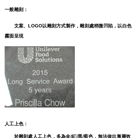
一般雕刻：
　　文案、LOGO以雕刻方式製作，雕刻處稍微凹陷，以白色
霧面呈現
人工上色：
　　於雕刻處人工上色，多為金/紅/黑/藍色，無法做出漸層效