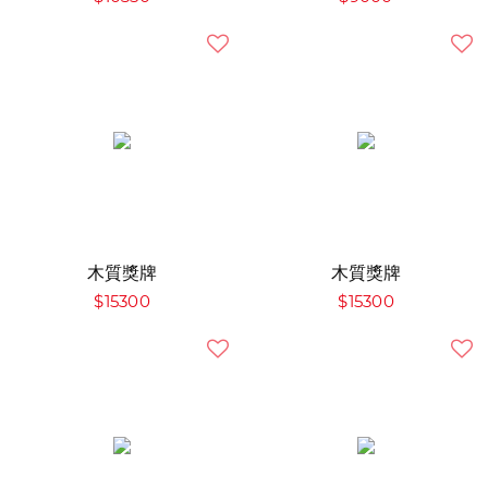
木質獎牌
木質獎牌
$15300
$15300