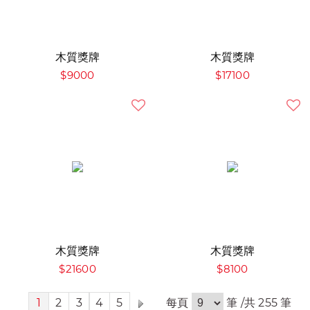
木質獎牌
木質獎牌
$9000
$17100
木質獎牌
木質獎牌
$21600
$8100
1
2
3
4
5
每頁
筆 /共 255 筆