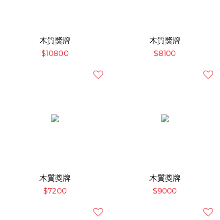
木質獎牌
木質獎牌
$10800
$8100
木質獎牌
木質獎牌
$7200
$9000