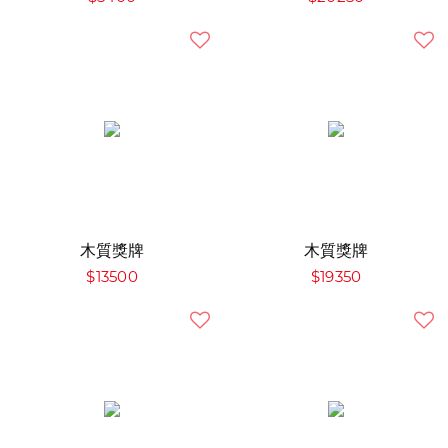
木質獎牌
木質獎牌
$13500
$19350