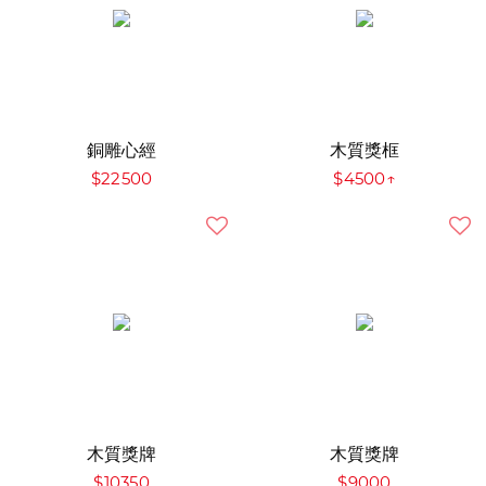
銅雕心經
木質獎框
$22500
$4500↑
木質獎牌
木質獎牌
$10350
$9000