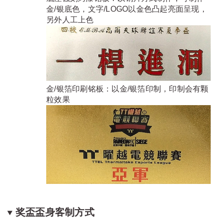
金/银底色，文字/LOGO以金色凸起亮面呈现，
另外人工上色
金/银箔印刷铭板：以金/银箔印制，印制会有颗
粒效果
奖盃盃身客制方式