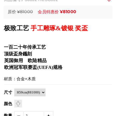
¥81000
¥81000
原价
会员特惠价
极致工艺
手工雕琢&镀银 奖盃
一百二十年传承工艺
顶级盃身鑴刻
英国御用 欧陆精品
欧洲冠军联赛盃
(UEFA)
规格
材质：合金+木质
尺寸
颜色
数量