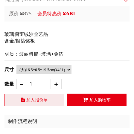
¥875
¥481
原价
会员特惠价
玻璃橱窗绒沙金艺品
含金/银箔铭板
材质：波丽树脂+玻璃+金箔
尺寸
数量
加入报价单
加入购物车
制作流程说明