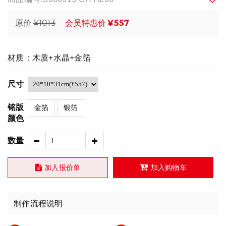
¥1013
¥557
原价
会员特惠价
材质：木质+水晶+金箔
尺寸
铭版
金箔
银箔
颜色
数量
加入报价单
加入购物车
制作流程说明