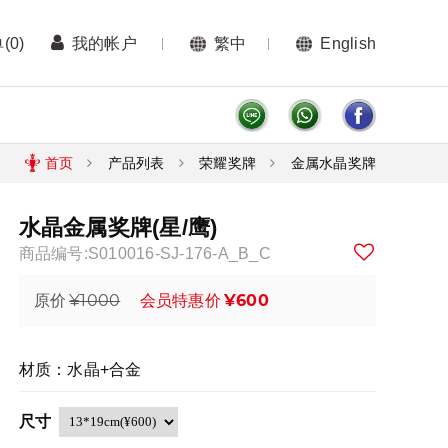
单
(0)
我的帐户
繁中
English
首页
产品列表
荣耀奖牌
金属水晶奖牌
水晶金属奖牌(星/鹰)
商品编号:S010016-SJ-176-A_B_C
¥1000
¥600
原价
会员特惠价
材质：水晶+合金
尺寸